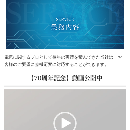
電気に関するプロとして長年の実績を積んできた当社は、お
客様のご要望に臨機応変に対応することができます。
【70周年記念】動画公開中
動
画
プ
レ
ー
ヤ